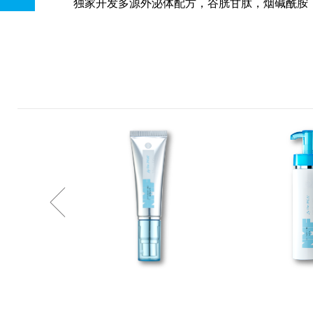
独家开发多源外泌体配方，谷胱甘肽，烟碱酰胺